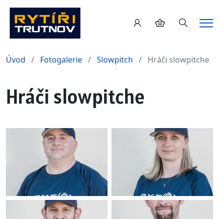
Hledání
Me
Úvod
Fotogalerie
Slowpitch
Hráči slowpitche
Hráči slowpitche