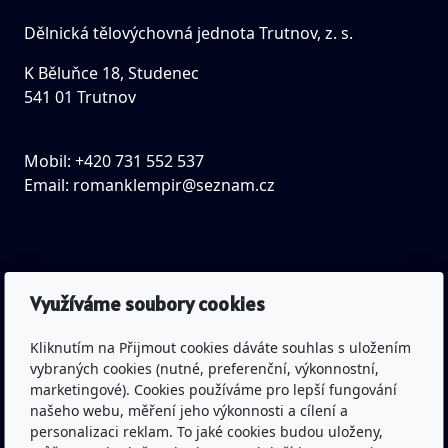
Dělnická tělovýchovná jednota Trutnov, z. s.
K Běluňce 18, Studenec
541 01 Trutnov
Mobil: +420 731 552 537
Email:
romanklempir@seznam.cz
IČO: 43463045
Využíváme soubory cookies
Spisová značka: L 677 vedená
u Krajského soudu v Hradci Králové
Kliknutím na Přijmout cookies dáváte souhlas s uložením
vybraných cookies (nutné, preferenční, výkonnostní,
marketingové). Cookies používáme pro lepší fungování
Bankovní spojení: Česká spořitelna a.s.
našeho webu, měření jeho výkonnosti a cílení a
(pobočka Trutnov)
personalizaci reklam. To jaké cookies budou uloženy,