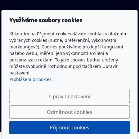
IČO: 43463045
Využíváme soubory cookies
Spisová značka: L 677 vedená
Kliknutím na Přijmout cookies dáváte souhlas s uložením
u Krajského soudu v Hradci Králové
vybraných cookies (nutné, preferenční, výkonnostní,
marketingové). Cookies používáme pro lepší fungování
našeho webu, měření jeho výkonnosti a cílení a
Bankovní spojení: Česká spořitelna a.s.
personalizaci reklam. To jaké cookies budou uloženy,
(pobočka Trutnov)
můžete svobodně rozhodnout pod tlačítkem Upravit
Č.ú.: 1300332319/0800
nastavení.
Prohlášení o cookies.
Youtube kanál Rytíři Trutnov včetně živého vysílání
Upravit nastavení
Facebook Rytíři Trutnov
Odmítnout cookies
Přijmout cookies
Rytíři Trutnov - baseball © 2022