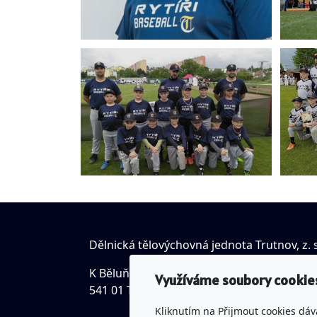
Dělnická tělovýchovná jednota Trutnov, z. s
K Běluňce 18, Studenec
Využíváme soubory cookie
541 01 Trutnov
Kliknutím na Přijmout cookies dáv