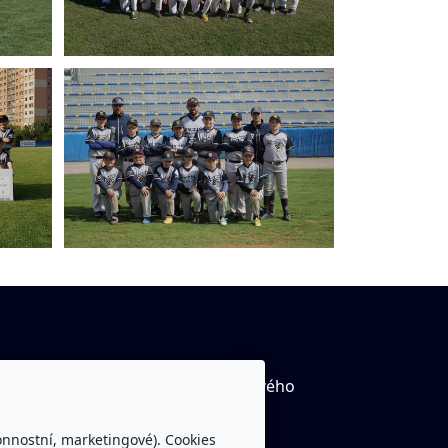
tube kanál Rytíři Trutnov včetně živého
ílání
onnostní, marketingové). Cookies