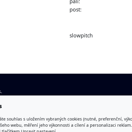
pálí:
post:
slowpitch
.
IČO: 43463045
You
s
Spisová značka: L 677 vedená
vys
u Krajského soudu v Hradci Králové
áte souhlas s uložením vybraných cookies (nutné, preferenční, výk
Fac
eho webu, měření jeho výkonnosti a cílení a personalizaci reklam.
lačítkem Upravit nastavení.