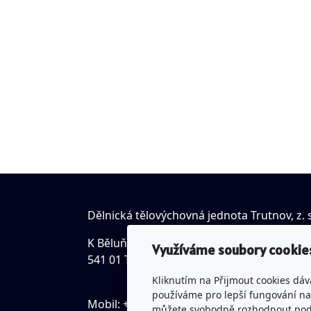
Dělnická tělovýchovná jednota Trutnov, z. s
K Běluňce 18, Studenec
Využíváme soubory cookie
541 01 Trutnov
Kliknutím na Přijmout cookies dáv
používáme pro lepší fungování naš
Mobil: +420 731 552 537
můžete svobodně rozhodnout pod t