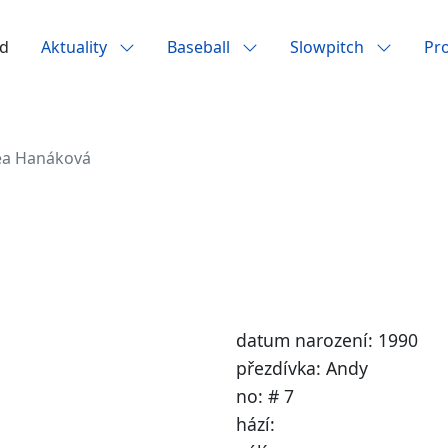
d
Aktuality
Baseball
Slowpitch
Pr
ea Hanáková
datum narození: 1990
přezdívka: Andy
no: # 7
hází: