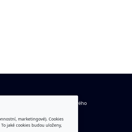
tube kanál Rytíři Trutnov včetně živého
ílání
onnostní, marketingové). Cookies
ebook Rytíři Trutnov
 To jaké cookies budou uloženy,