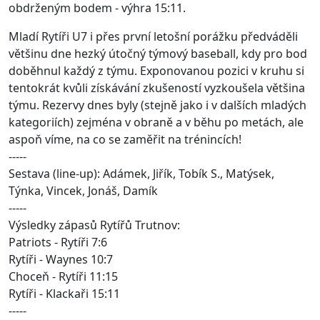
obdrženým bodem - výhra 15:11.
Mladí Rytíři U7 i přes první letošní porážku předváděli
většinu dne hezký útočný týmový baseball, kdy pro bod
doběhnul každý z týmu. Exponovanou pozici v kruhu si
tentokrát kvůli získávání zkušeností vyzkoušela většina
týmu. Rezervy dnes byly (stejně jako i v dalších mladých
kategoriích) zejména v obraně a v běhu po metách, ale
aspoň víme, na co se zaměřit na trénincích!
-----
Sestava (line-up): Adámek, Jiřík, Tobík S., Matýsek,
Týnka, Vincek, Jonáš, Damík
-----
Výsledky zápasů Rytířů Trutnov:
Patriots - Rytíři 7:6
Rytíři - Waynes 10:7
Choceň - Rytíři 11:15
Rytíři - Klackaři 15:11
-----