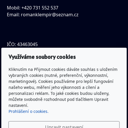
Mobil: +420 731 552 537
Email:
romanklempir@seznam.cz
IČO: 43463045
Spisová značka: L 677 vedená
Využíváme soubory cookies
u Krajského soudu v Hradci Králové
Kliknutím na Přijmout cookies dáváte souhlas s uložením
vybraných cookies (nutné, preferenční, výkonnostní,
Bankovní spojení: Česká spořitelna a.s.
marketingové). Cookies používáme pro lepší fungování
(pobočka Trutnov)
našeho webu, měření jeho výkonnosti a cílení a
Č.ú.: 1300332319/0800
personalizaci reklam. To jaké cookies budou uloženy,
můžete svobodně rozhodnout pod tlačítkem Upravit
nastavení.
Prohlášení o cookies.
Youtube kanál Rytíři Trutnov včetně živého vysílání
Facebook Rytíři Trutnov
Upravit nastavení