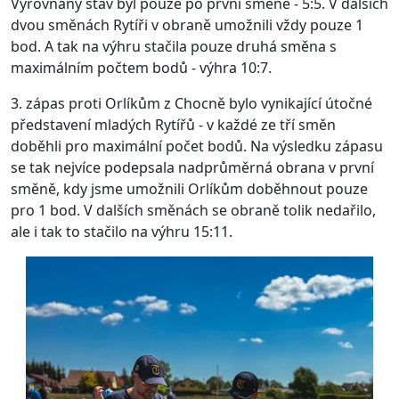
Vyrovnaný stav byl pouze po první směně - 5:5. V dalších
dvou směnách Rytíři v obraně umožnili vždy pouze 1
bod. A tak na výhru stačila pouze druhá směna s
maximálním počtem bodů - výhra 10:7.
3. zápas proti Orlíkům z Chocně bylo vynikající útočné
představení mladých Rytířů - v každé ze tří směn
doběhli pro maximální počet bodů. Na výsledku zápasu
se tak nejvíce podepsala nadprůměrná obrana v první
směně, kdy jsme umožnili Orlíkům doběhnout pouze
pro 1 bod. V dalších směnách se obraně tolik nedařilo,
ale i tak to stačilo na výhru 15:11.