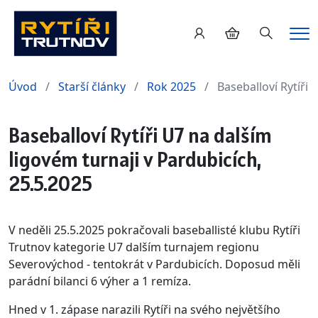
Hledání
Me
Úvod
Starší články
Rok 2025
Baseballoví Rytíři 
Baseballoví Rytíři U7 na dalším
ligovém turnaji v Pardubicích,
25.5.2025
V neděli 25.5.2025 pokračovali baseballisté klubu Rytíři
Trutnov kategorie U7 dalším turnajem regionu
Severovýchod - tentokrát v Pardubicích. Doposud měli
parádní bilanci 6 výher a 1 remíza.
Hned v 1. zápase narazili Rytíři na svého největšího