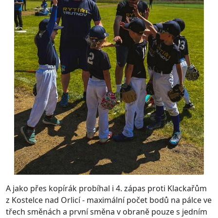
A jako přes kopírák probíhal i 4. zápas proti Klackařům
z Kostelce nad Orlicí - maximální počet bodů na pálce ve
třech směnách a první směna v obraně pouze s jedním