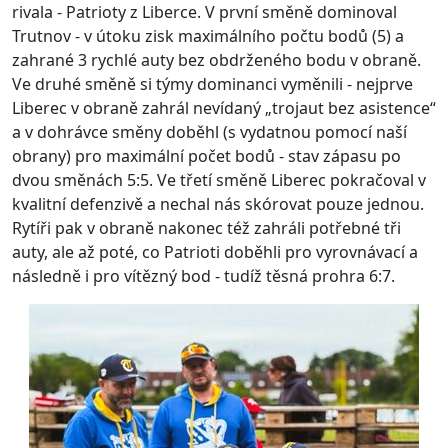
rivala - Patrioty z Liberce. V první směně dominoval
Trutnov - v útoku zisk maximálního počtu bodů (5) a
zahrané 3 rychlé auty bez obdrženého bodu v obraně.
Ve druhé směně si týmy dominanci vyměnili - nejprve
Liberec v obraně zahrál nevídaný „trojaut bez asistence“
a v dohrávce směny doběhl (s vydatnou pomocí naší
obrany) pro maximální počet bodů - stav zápasu po
dvou směnách 5:5. Ve třetí směně Liberec pokračoval v
kvalitní defenzivě a nechal nás skórovat pouze jednou.
Rytíři pak v obraně nakonec též zahráli potřebné tři
auty, ale až poté, co Patrioti doběhli pro vyrovnávací a
následně i pro vítězný bod - tudíž těsná prohra 6:7.