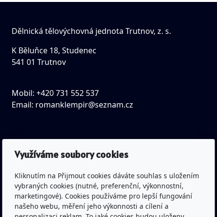
Dělnická tělovýchovná jednota Trutnov, z. s.
K Běluňce 18, Studenec
541 01 Trutnov
Mobil: +420 731 552 537
Email:
romanklempir@seznam.cz
Využíváme soubory cookies
IČO: 43463045
Spisová značka: L 677 vedená
Kliknutím na Přijmout cookies dáváte souhlas s uložením
u Krajského soudu v Hradci Králové
vybraných cookies (nutné, preferenční, výkonnostní,
marketingové). Cookies používáme pro lepší fungování
našeho webu, měření jeho výkonnosti a cílení a
Bankovní spojení: Česká spořitelna a.s.
personalizaci reklam. To jaké cookies budou uloženy,