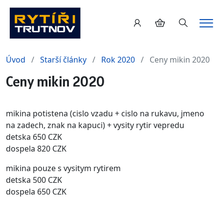
Hledání
Me
Úvod
Starší články
Rok 2020
Ceny mikin 2020
Ceny mikin 2020
mikina potistena (cislo vzadu + cislo na rukavu, jmeno
na zadech, znak na kapuci) + vysity rytir vepredu
detska 650 CZK
dospela 820 CZK
mikina pouze s vysitym rytirem
detska 500 CZK
dospela 650 CZK