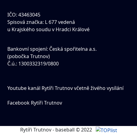
IČO: 43463045
Spisová značka: L 677 vedená
u Krajského soudu v Hradci Králové
Bankovní spojení: Česká spořitelna a.s.
(pobočka Trutnov)
Č.ú.: 1300332319/0800
Youtube kanál Rytíři Trutnov včetně živého vysílání
Facebook Rytíři Trutnov
Rytíři Trutnov - baseball © 2022