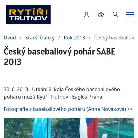
Hledání
Me
Úvod
Starší články
Rok 2013
Český baseballový
Český baseballový pohár SABE
2013
30. 6. 2013 - Utkání 2. kola Českého baseballového
poháru mužů Rytíři Trutnov - Eagles Praha.
Fotografie z baseballového poháru (Anna Nováková) >>