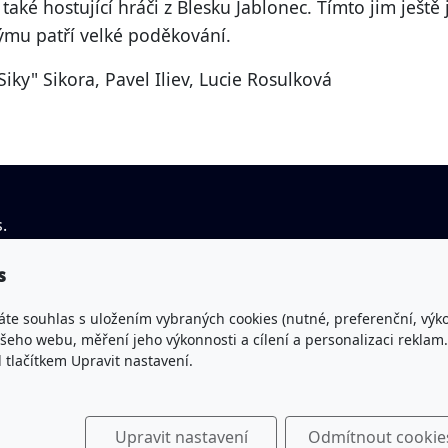
aké hostující hráči z Blesku Jablonec. Tímto jim ješt
ýmu patří velké poděkování.
Siky" Sikora, Pavel Iliev, Lucie Rosulková
.
IČO: 43463045
You
s
Spisová značka: L 677 vedená
vys
u Krajského soudu v Hradci Králové
áte souhlas s uložením vybraných cookies (nutné, preferenční, výk
Fac
eho webu, měření jeho výkonnosti a cílení a personalizaci reklam.
lačítkem Upravit nastavení.
Bankovní spojení: Česká spořitelna a.s.
(pobočka Trutnov)
Č.ú.: 1300332319/0800
Upravit nastavení
Odmítnout cookie