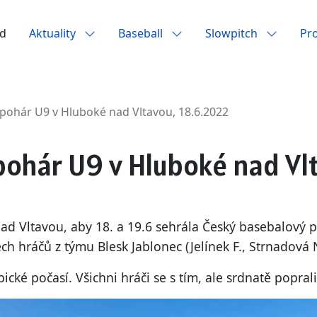
d
Aktuality
Baseball
Slowpitch
Pr
pohár U9 v Hluboké nad Vltavou, 18.6.2022
pohár U9 v Hluboké nad Vlt
ad Vltavou, aby 18. a 19.6 sehrála Český basebalový p
ch hráčů z týmu Blesk Jablonec (Jelínek F., Strnadová N.
cké počasí. Všichni hráči se s tím, ale srdnatě poprali