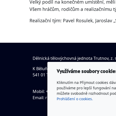
Velký podíl na konečném umístění, měli t
Všem hráčům, rodičům a realizačnímu t
Realizační tým: Pavel Rosulek, Jaroslav „
Dělnická tělovýchovná jednota Trutnov, z. s
K Běluňce 18, Studenec
Využíváme soubory cookie
541 01 Trutnov
Kliknutím na Přijmout cookies dáv
používáme pro lepší fungování naš
Mobil: +420 731 552 537
můžete svobodně rozhodnout pod t
Email:
romanklempir@seznam.cz
Prohlášení o cookies.