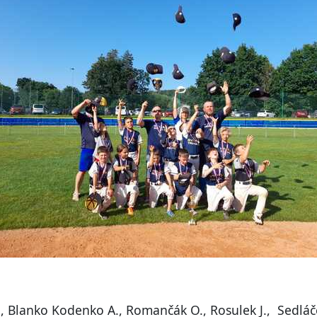
s I., Blanko Kodenko A., Romančák O., Rosulek J., Sedláč