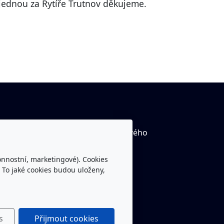
ě jednou za Rytíře Trutnov děkujeme.
tube kanál Rytíři Trutnov včetně živého
ílání
onnostní, marketingové). Cookies
ebook Rytíři Trutnov
 To jaké cookies budou uloženy,
s
Přijmout cookies