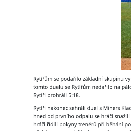
Rytířům se podařilo základní skupinu vyhr
tomto duelu se Rytířům nedařilo na pálc
Rytíři prohráli 5:18.
Rytíři nakonec sehráli duel s Miners Kla
hned od prvního odpalu se hráči snažili 
hráči řídili pokyny trenérů při běhání p