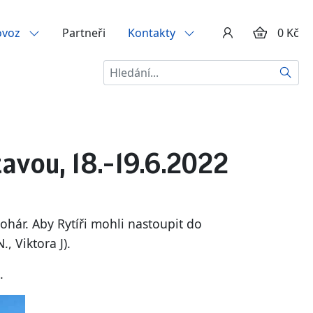
ovoz
Partneři
Kontakty
0 Kč
Hledat
avou, 18.-19.6.2022
ohár. Aby Rytíři mohli nastoupit do
, Viktora J).
.