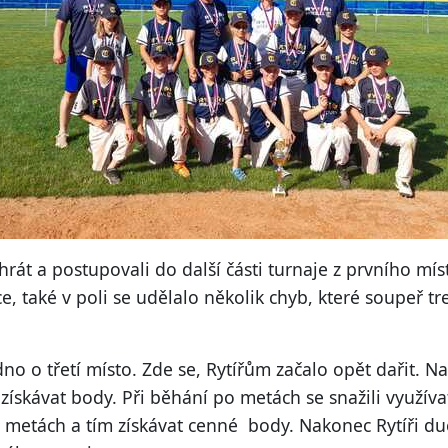
át a postupovali do další části turnaje z prvního místa
e, také v poli se udělalo několik chyb, které soupeř t
dno o třetí místo. Zde se, Rytířům začalo opět dařit. 
získávat body. Při běhání po metách se snažili využív
o metách a tím získávat cenné body. Nakonec Rytíři duel