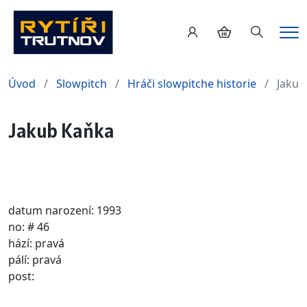
Hledání
Me
Úvod
Slowpitch
Hráči slowpitche historie
Jakub
Jakub Kaňka
datum narození: 1993
no: # 46
hází: pravá
pálí: pravá
post: