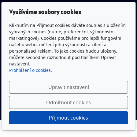
IČO: 43463045
Využíváme soubory cookies
Spisová značka: L 677 vedená
u Krajského soudu v Hradci Králové
Kliknutím na Přijmout cookies dáváte souhlas s uložením
vybraných cookies (nutné, preferenční, výkonnostní,
marketingové). Cookies používáme pro lepší fungování
Bankovní spojení: Česká spořitelna a.s.
našeho webu, měření jeho výkonnosti a cílení a
(pobočka Trutnov)
personalizaci reklam. To jaké cookies budou uloženy,
můžete svobodně rozhodnout pod tlačítkem Upravit
Č.ú.: 1300332319/0800
nastavení.
Prohlášení o cookies.
Youtube kanál Rytíři Trutnov včetně živého vysílání
Upravit nastavení
Facebook Rytíři Trutnov
Odmítnout cookies
Přijmout cookies
Rytíři Trutnov - baseball © 2022