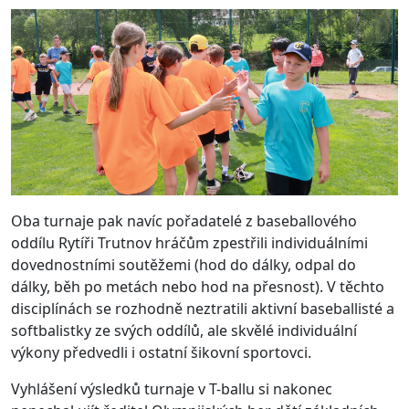
Oba turnaje pak navíc pořadatelé z baseballového
oddílu Rytíři Trutnov hráčům zpestřili individuálními
dovednostními soutěžemi (hod do dálky, odpal do
dálky, běh po metách nebo hod na přesnost). V těchto
disciplínách se rozhodně neztratili aktivní baseballisté a
softbalistky ze svých oddílů, ale skvělé individuální
výkony předvedli i ostatní šikovní sportovci.
Vyhlášení výsledků turnaje v T-ballu si nakonec