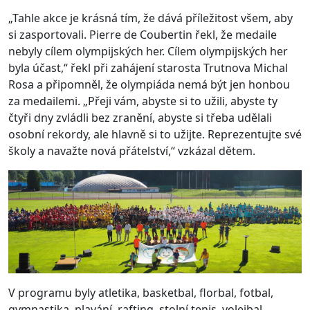
„Tahle akce je krásná tím, že dává příležitost všem, aby
si zasportovali. Pierre de Coubertin řekl, že medaile
nebyly cílem olympijských her. Cílem olympijských her
byla účast,“ řekl při zahájení starosta Trutnova Michal
Rosa a připomněl, že olympiáda nemá být jen honbou
za medailemi. „Přeji vám, abyste si to užili, abyste ty
čtyři dny zvládli bez zranění, abyste si třeba udělali
osobní rekordy, ale hlavně si to užijte. Reprezentujte své
školy a navažte nová přátelství,“ vzkázal dětem.
V programu byly atletika, basketbal, florbal, fotbal,
gymnastika, plavání, rafting, stolní tenis, volejbal,