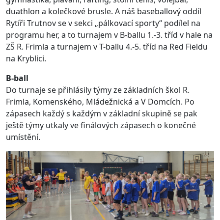
duathlon a kolečkové brusle. A náš baseballový oddíl
Rytíři Trutnov se v sekci „pálkovací sporty“ podílel na
programu her, a to turnajem v B-ballu 1.-3. tříd v hale na
ZŠ R. Frimla a turnajem v T-ballu 4.-5. tříd na Red Fieldu
na Kryblici.
B-ball
Do turnaje se přihlásily týmy ze základních škol R.
Frimla, Komenského, Mládežnická a V Domcích. Po
zápasech každý s každým v základní skupině se pak
ještě týmy utkaly ve finálových zápasech o konečné
umístění.