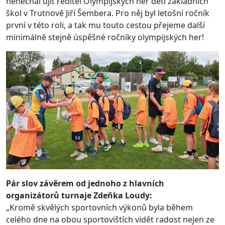
nenechal ujít ředitel Olympijských her dětí základních
škol v Trutnově Jiří Šembera. Pro něj byl letošní ročník
první v této roli, a tak mu touto cestou přejeme další
minimálně stejně úspěšné ročníky olympijských her!
Pár slov závěrem od jednoho z hlavních
organizátorů turnaje Zdeňka Loudy:
„Kromě skvělých sportovních výkonů byla během
celého dne na obou sportovištích vidět radost nejen ze