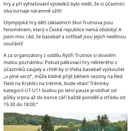
hry a při vyhlašování výsledků bylo vidět, že si účastníci
oba turnaje náramně užili!
Olympijské hry dětí základních škol Trutnova jsou
fenoménem, který v České republice nemá obdoby! A
jsem moc rád, že baseball a softball jsou jejich nedílnou
součástí!
A za organizátory z oddílu Rytíři Trutnov si dovolím
malou poznámku: Pokud pálkovací hry některého z
účastníků zaujaly a chtěl by si třeba baseball vyzkoušet
„v plné verzi“, může klidně přijít během sezóny na Red
Field na Kryblici na trénink, bude vítán! Tréninky
kategorií U7-U11 budou po letní pauze probíhat od
půlky srpna až do konce září každé pondělí a středu od
15:30 do 18:00.“