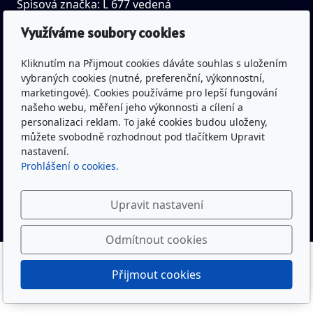
Spisová značka: L 677 vedená
u Krajského soudu v Hradci Králové
Využíváme soubory cookies
Kliknutím na Přijmout cookies dáváte souhlas s uložením
Bankovní spojení: Česká spořitelna a.s.
vybraných cookies (nutné, preferenční, výkonnostní,
(pobočka Trutnov)
marketingové). Cookies používáme pro lepší fungování
Č.ú.: 1300332319/0800
našeho webu, měření jeho výkonnosti a cílení a
personalizaci reklam. To jaké cookies budou uloženy,
můžete svobodně rozhodnout pod tlačítkem Upravit
nastavení.
Youtube kanál Rytíři Trutnov včetně živého vysílání
Prohlášení o cookies.
Facebook Rytíři Trutnov
Upravit nastavení
Odmítnout cookies
Rytíři Trutnov - baseball © 2022
Přijmout cookies