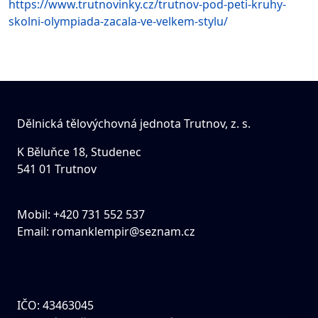
https://www.trutnovinky.cz/trutnov-pod-peti-kruhy-
skolni-olympiada-zacala-ve-velkem-stylu/
Dělnická tělovýchovná jednota Trutnov, z. s.
K Běluňce 18, Studenec
541 01 Trutnov
Mobil: +420 731 552 537
Email:
romanklempir@seznam.cz
IČO: 43463045