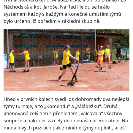
Náchodská a kpt. Jaroše. Na Red Fieldu se hrálo
systémem každý s každým a konečné umístění týmů
bylo určeno již pořadím v základní skupině.
Hned v prvních kolech svedl los dohromady dva nejlepší
týmy turnaje, a to „Komendu“ a „Mládežku“. Druhá
jmenovaná celý den s přehledem „válcovala“ všechny
soupeře a nakonec za celý den nenašla přemožitele. Na
medailových pozicích pak zmíněné týmy doplnil „Jaroš“.