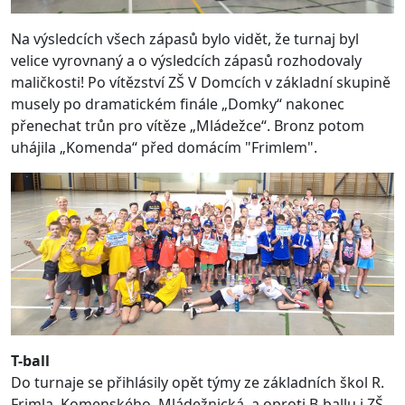
Na výsledcích všech zápasů bylo vidět, že turnaj byl
velice vyrovnaný a o výsledcích zápasů rozhodovaly
maličkosti! Po vítězství ZŠ V Domcích v základní skupině
musely po dramatickém finále „Domky“ nakonec
přenechat trůn pro vítěze „Mládežce“. Bronz potom
uhájila „Komenda“ před domácím "Frimlem".
T-ball
Do turnaje se přihlásily opět týmy ze základních škol R.
Frimla, Komenského, Mládežnická, a oproti B-ballu i ZŠ