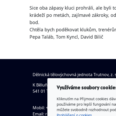
Sice oba zápasy kluci prohráli, ale byli 
krádeží po metách, zajímavé zákroky, od
bod.
Chtěla bych poděkovat klukům, trenérů
Pepa Taláb, Tom Kyncl, David Bilič
Dělnická tělovýchovná jednota Trutnov, z. s
K Běluňce 18, Studenec
Využíváme soubory cookie
541 01 Trutnov
Kliknutím na Přijmout cookies dáv
používáme pro lepší fungování naš
Mobil: +420 731 552 537
můžete svobodně rozhodnout pod t
Email:
romanklempir@seznam.cz
Prohlášení o cookies.