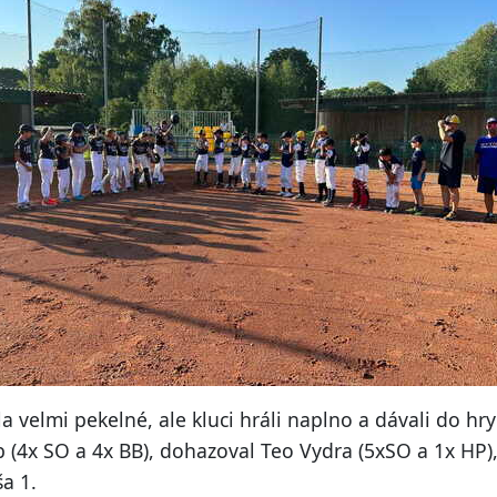
a velmi pekelné, ale kluci hráli naplno a dávali do hry
(4x SO a 4x BB), dohazoval Teo Vydra (5xSO a 1x HP), o
ša 1.