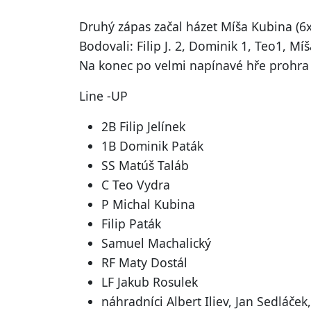
Druhý zápas začal házet Míša Kubina (6xS
Bodovali: Filip J. 2, Dominik 1, Teo1, Mí
Na konec po velmi napínavé hře prohra 8
Line -UP
2B Filip Jelínek
1B Dominik Paták
SS Matúš Taláb
C Teo Vydra
P Michal Kubina
Filip Paták
Samuel Machalický
RF Maty Dostál
LF Jakub Rosulek
náhradníci Albert Iliev, Jan Sedláče