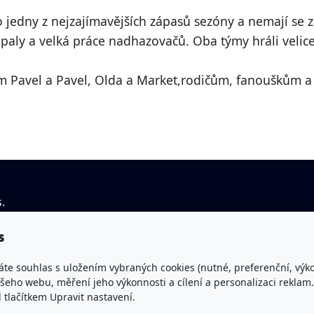
to jedny z nejzajímavějších zápasů sezóny a nemají se z
paly a velká práce nadhazovačů. Oba týmy hráli velic
m Pavel a Pavel, Olda a Market,rodičům, fanouškům 
.
IČO: 43463045
You
s
Spisová značka: L 677 vedená
vys
u Krajského soudu v Hradci Králové
áte souhlas s uložením vybraných cookies (nutné, preferenční, výk
Fac
eho webu, měření jeho výkonnosti a cílení a personalizaci reklam.
lačítkem Upravit nastavení.
Bankovní spojení: Česká spořitelna a.s.