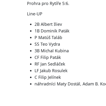
Prohra pro Rytíře 5:6.
Line-UP
2B Albert Iliev
1B Dominik Paták
P Matúš Taláb
SS Teo Vydra
3B Michal Kubina
CF Filip Paták
RF Jan Sedláček
LF Jakub Rosulek
C Filip Jelínek
náhradníci Maty Dostál, Adam B. Ko