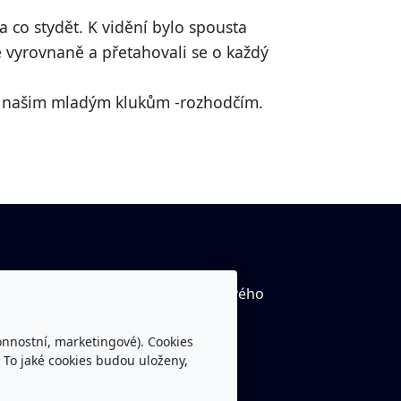
a co stydět. K vidění bylo spousta
e vyrovnaně a přetahovali se o každý
a našim mladým klukům -rozhodčím.
tube kanál Rytíři Trutnov včetně živého
ílání
onnostní, marketingové). Cookies
ebook Rytíři Trutnov
 To jaké cookies budou uloženy,