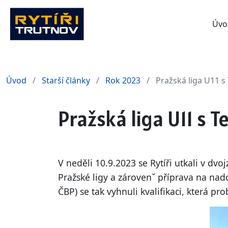
Úvo
Úvod
Starší články
Rok 2023
Pražská liga U11 s
Pražská liga U11 s 
V neděli 10.9.2023 se Rytíři utkali v dv
Pražské ligy a zárovenˇ příprava na nad
ČBP) se tak vyhnuli kvalifikaci, která pro