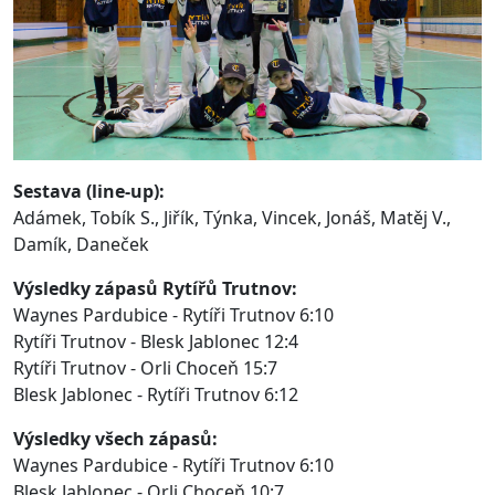
Sestava (line-up):
Adámek, Tobík S., Jiřík, Týnka, Vincek, Jonáš, Matěj V.,
Damík, Daneček
Výsledky zápasů Rytířů Trutnov:
Waynes Pardubice - Rytíři Trutnov 6:10
Rytíři Trutnov - Blesk Jablonec 12:4
Rytíři Trutnov - Orli Choceň 15:7
Blesk Jablonec - Rytíři Trutnov 6:12
Výsledky všech zápasů:
Waynes Pardubice - Rytíři Trutnov 6:10
Blesk Jablonec - Orli Choceň 10:7