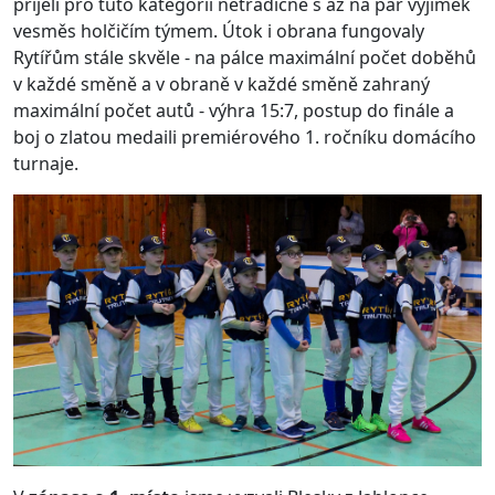
přijeli pro tuto kategorii netradičně s až na pár výjimek
vesměs holčičím týmem. Útok i obrana fungovaly
Rytířům stále skvěle - na pálce maximální počet doběhů
v každé směně a v obraně v každé směně zahraný
maximální počet autů - výhra 15:7, postup do finále a
boj o zlatou medaili premiérového 1. ročníku domácího
turnaje.