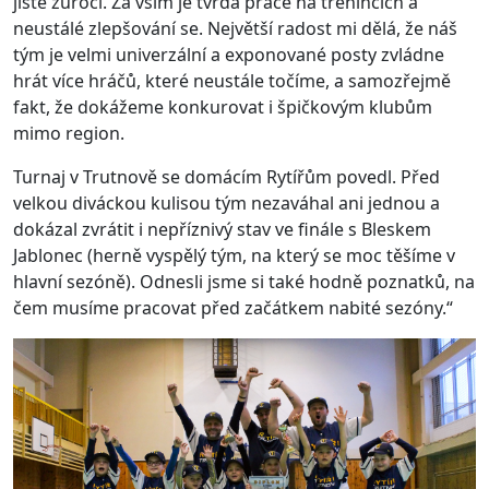
jistě zúročí. Za vším je tvrdá práce na trénincích a
neustálé zlepšování se. Největší radost mi dělá, že náš
tým je velmi univerzální a exponované posty zvládne
hrát více hráčů, které neustále točíme, a samozřejmě
fakt, že dokážeme konkurovat i špičkovým klubům
mimo region.
Turnaj v Trutnově se domácím Rytířům povedl. Před
velkou diváckou kulisou tým nezaváhal ani jednou a
dokázal zvrátit i nepříznivý stav ve finále s Bleskem
Jablonec (herně vyspělý tým, na který se moc těšíme v
hlavní sezóně). Odnesli jsme si také hodně poznatků, na
čem musíme pracovat před začátkem nabité sezóny.“