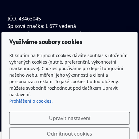
IČO: 43463045
Spisová značka: L 677 vedená
u Krajského soudu v Hradci Králové
Využíváme soubory cookies
Bankovní spojení: Česká spořitelna a.s.
Kliknutím na Přijmout cookies dáváte souhlas s uložením
(pobočka Trutnov)
vybraných cookies (nutné, preferenční, výkonnostní,
Č.ú.: 1300332319/0800
marketingové). Cookies používáme pro lepší fungování
našeho webu, měření jeho výkonnosti a cílení a
personalizaci reklam. To jaké cookies budou uloženy,
můžete svobodně rozhodnout pod tlačítkem Upravit
Youtube kanál Rytíři Trutnov včetně živého vysílání
nastavení.
Prohlášení o cookies.
Facebook Rytíři Trutnov
Upravit nastavení
Odmítnout cookies
Rytíři Trutnov - baseball © 2022