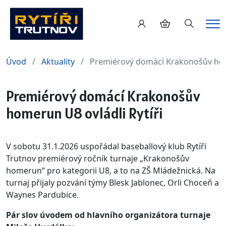
Hledání
Me
Úvod
Aktuality
Premiérový domácí Krakonošův home
Premiérový domácí Krakonošův
homerun U8 ovládli Rytíři
V sobotu 31.1.2026 uspořádal baseballový klub Rytíři
Trutnov premiérový ročník turnaje „Krakonošův
homerun“ pro kategorii U8, a to na ZŠ Mládežnická. Na
turnaj přijaly pozvání týmy Blesk Jablonec, Orli Choceň a
Waynes Pardubice.
Pár slov úvodem od hlavního organizátora turnaje