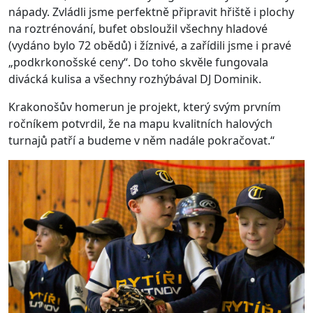
nápady. Zvládli jsme perfektně připravit hřiště i plochy
na roztrénování, bufet obsloužil všechny hladové
(vydáno bylo 72 obědů) i žíznivé, a zařídili jsme i pravé
„podkrkonošské ceny“. Do toho skvěle fungovala
divácká kulisa a všechny rozhýbával DJ Dominik.
Krakonošův homerun je projekt, který svým prvním
ročníkem potvrdil, že na mapu kvalitních halových
turnajů patří a budeme v něm nadále pokračovat.“