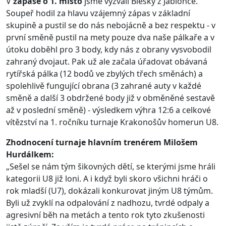
V
zápase o 1. místo
jsme vyzvali Blesky z Jablonce.
Soupeř hodil za hlavu vzájemný zápas v základní
skupině a pustil se do nás nebojácně a bez respektu - v
první směně pustil na mety pouze dva naše pálkaře a v
útoku doběhl pro 3 body, kdy nás z obrany vysvobodil
zahraný dvojaut. Pak už ale začala úřadovat obávaná
rytířská pálka (12 bodů ve zbylých třech směnách) a
spolehlivě fungující obrana (3 zahrané auty v každé
směně a další 3 obdržené body již v obměněné sestavě
až v poslední směně) - výsledkem výhra 12:6 a celkové
vítězství na 1. ročníku turnaje Krakonošův homerun U8.
Zhodnocení turnaje hlavním trenérem Milošem
Hurdálkem:
„Sešel se nám tým šikovných dětí, se kterými jsme hráli
kategorii U8 již loni. A i když byli skoro všichni hráči o
rok mladší (U7), dokázali konkurovat jiným U8 týmům.
Byli už zvyklí na odpalování z nadhozu, tvrdé odpaly a
agresivní běh na metách a tento rok tyto zkušenosti