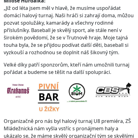
Miloše Hurdálka:
„Již od léta jsem měl v hlavě, že musíme uspořádat
domácí halový turnaj. Naši hráči si zahrají doma, můžou
pozvat spolužáky, kamarády a všechny rodinné
příslušníky. Baseball je skvělý sport, ale stále není v
širokém povědomí, že se v Trutnově hraje. Moje tajná
touha byla, že se přijdou podívat další děti, baseball si
vyzkouší a rozhodnou se doplnit náš šikovný tým.
Velké díky patří sponzorům, kteří nám umožnili turnaj
pořádat a budeme se těšit na další spolupráci.
Organizačně pro nás byl halový turnaj U8 premiéra, ZŠ
Mládežnická nám vyšla vstříc s pronájmem haly a
ukázalo se, že máme skvělý organizační tým se skvělými