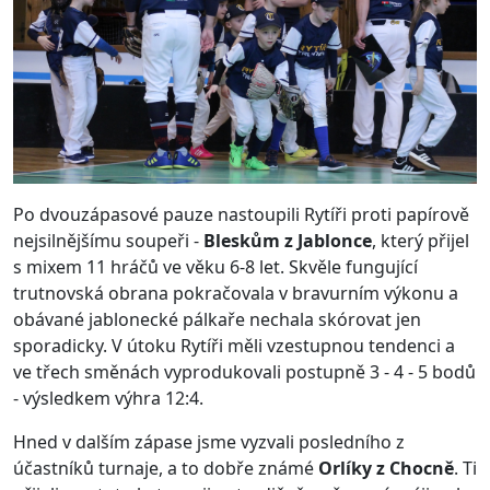
Po dvouzápasové pauze nastoupili Rytíři proti papírově
nejsilnějšímu soupeři -
Bleskům z Jablonce
, který přijel
s mixem 11 hráčů ve věku 6-8 let. Skvěle fungující
trutnovská obrana pokračovala v bravurním výkonu a
obávané jablonecké pálkaře nechala skórovat jen
sporadicky. V útoku Rytíři měli vzestupnou tendenci a
ve třech směnách vyprodukovali postupně 3 - 4 - 5 bodů
- výsledkem výhra 12:4.
Hned v dalším zápase jsme vyzvali posledního z
účastníků turnaje, a to dobře známé
Orlíky z Chocně
. Ti