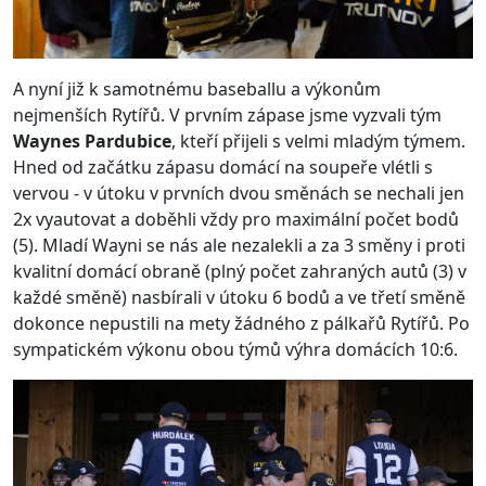
A nyní již k samotnému baseballu a výkonům
nejmenších Rytířů. V prvním zápase jsme vyzvali tým
Waynes Pardubice
, kteří přijeli s velmi mladým týmem.
Hned od začátku zápasu domácí na soupeře vlétli s
vervou - v útoku v prvních dvou směnách se nechali jen
2x vyautovat a doběhli vždy pro maximální počet bodů
(5). Mladí Wayni se nás ale nezalekli a za 3 směny i proti
kvalitní domácí obraně (plný počet zahraných autů (3) v
každé směně) nasbírali v útoku 6 bodů a ve třetí směně
dokonce nepustili na mety žádného z pálkařů Rytířů. Po
sympatickém výkonu obou týmů výhra domácích 10:6.