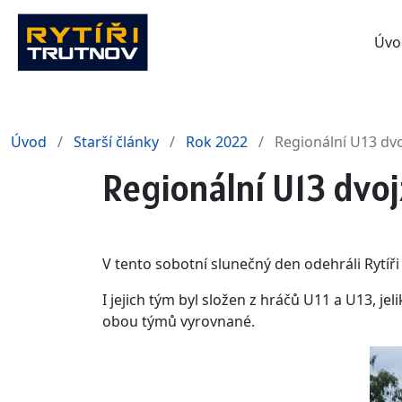
Úvo
Úvod
Starší články
Rok 2022
Regionální U13 dvo
Regionální U13 dvoj
V tento sobotní slunečný den odehráli Rytíři
I jejich tým byl složen z hráčů U11 a U13, jeli
obou týmů vyrovnané.