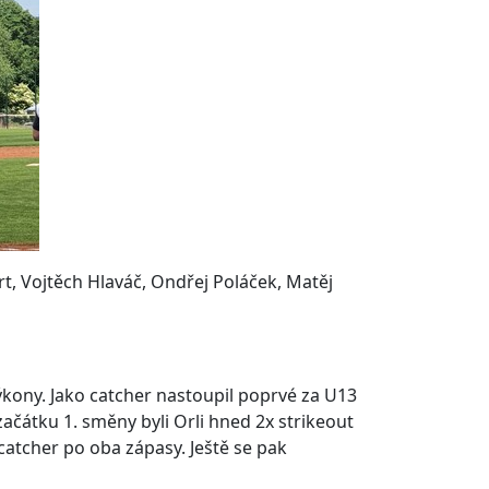
t, Vojtěch Hlaváč, Ondřej Poláček, Matěj
ýkony. Jako catcher nastoupil poprvé za U13
začátku 1. směny byli Orli hned 2x strikeout
 catcher po oba zápasy. Ještě se pak