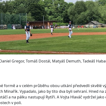
, Daniel Gregor, Tomáš Dostál, Matyáš Demuth, Tadeáš Habar
orné formě a v celém průběhu obou utkání předvedli skvělé v
 Minařík. Vypadalo, jako by tito dva byli sehraní. Hned na 
otáčí a na pálku nastupují Rytíři. A Vojta Hlaváč vydržel jako
stech v poli.