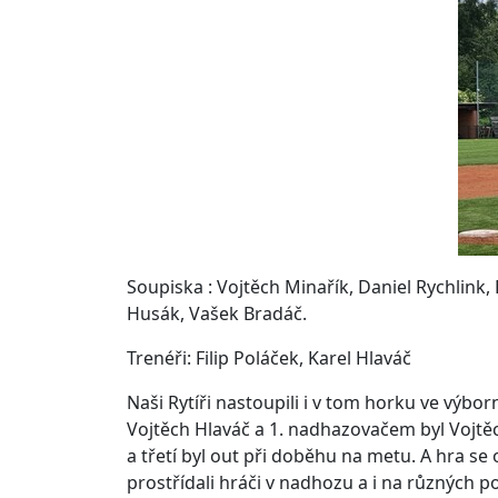
Soupiska : Vojtěch Minařík, Daniel Rychlink
Husák, Vašek Bradáč.
Trenéři: Filip Poláček, Karel Hlaváč
Naši Rytíři nastoupili i v tom horku ve výb
Vojtěch Hlaváč a 1. nadhazovačem byl Vojtěch
a třetí byl out při doběhu na metu. A hra se 
prostřídali hráči v nadhozu a i na různých po