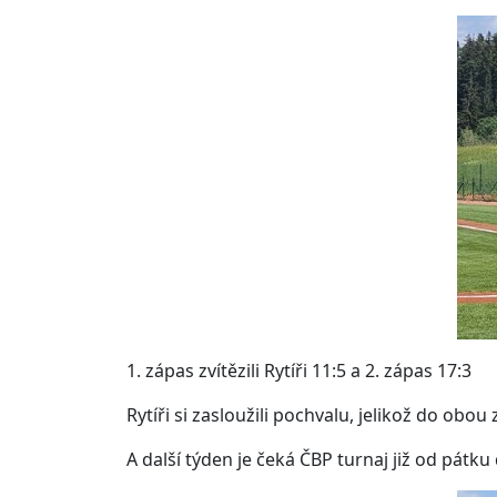
1. zápas zvítězili Rytíři 11:5 a 2. zápas 17:3
Rytíři si zasloužili pochvalu, jelikož do obou
A další týden je čeká ČBP turnaj již od pátk