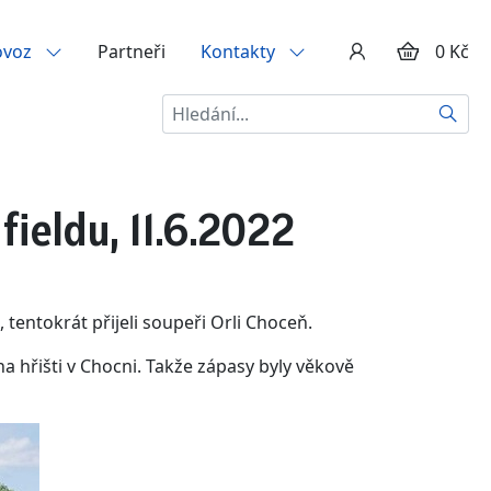
ovoz
Partneři
Kontakty
0 Kč
Hledat
ieldu, 11.6.2022
 tentokrát přijeli soupeři Orli Choceň.
ě na hřišti v Chocni. Takže zápasy byly věkově