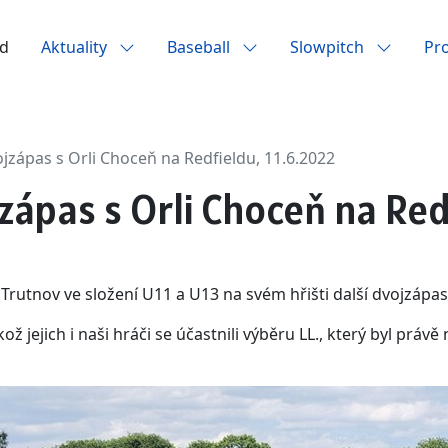
d
Aktuality
Baseball
Slowpitch
Pr
jzápas s Orli Choceň na Redfieldu, 11.6.2022
zápas s Orli Choceň na Redf
 Trutnov ve složení U11 a U13 na svém hřišti další dvojzápas,
kož jejich i naši hráči se účastnili výběru LL., který byl práv