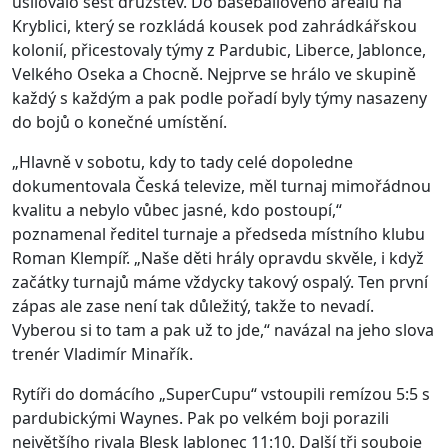
usilovalo šest družstev. Do baseballového areálu na
Kryblici, který se rozkládá kousek pod zahrádkářskou
kolonií, přicestovaly týmy z Pardubic, Liberce, Jablonce,
Velkého Oseka a Chocně. Nejprve se hrálo ve skupině
každý s každým a pak podle pořadí byly týmy nasazeny
do bojů o konečné umístění.
„Hlavně v sobotu, kdy to tady celé dopoledne
dokumentovala Česká televize, měl turnaj mimořádnou
kvalitu a nebylo vůbec jasné, kdo postoupí,“
poznamenal ředitel turnaje a předseda místního klubu
Roman Klempíř. „Naše děti hrály opravdu skvěle, i když
začátky turnajů máme vždycky takový ospalý. Ten první
zápas ale zase není tak důležitý, takže to nevadí.
Vyberou si to tam a pak už to jde,“ navázal na jeho slova
trenér Vladimír Minařík.
Rytíři do domácího „SuperCupu“ vstoupili remízou 5:5 s
pardubickými Waynes. Pak po velkém boji porazili
největšího rivala Blesk Jablonec 11:10. Další tři souboje