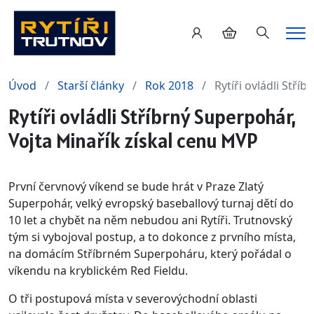
Hledání
Me
Úvod
Starší články
Rok 2018
Rytíři ovládli Stř
Rytíři ovládli Stříbrný Superpohár,
Vojta Minařík získal cenu MVP
První červnový víkend se bude hrát v Praze Zlatý
Superpohár, velký evropský baseballový turnaj dětí do
10 let a chybět na něm nebudou ani Rytíři. Trutnovský
tým si vybojoval postup, a to dokonce z prvního místa,
na domácím Stříbrném Superpoháru, který pořádal o
víkendu na kryblickém Red Fieldu.
O tři postupová místa v severovýchodní oblasti