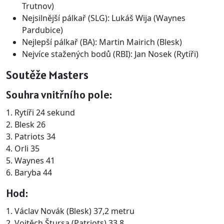
Trutnov)
Nejsilnější pálkař (SLG): Lukáš Wija (Waynes
Pardubice)
Nejlepší pálkař (BA): Martin Mairich (Blesk)
Nejvíce stažených bodů (RBI): Jan Nosek (Rytíři)
Soutěže Masters
Souhra vnitřního pole:
1. Rytíři 24 sekund
2. Blesk 26
3. Patriots 34
4. Orli 35
5. Waynes 41
6. Baryba 44
Hod:
1. Václav Novák (Blesk) 37,2 metru
2. Vojtěch Štursa (Patriots) 33,8