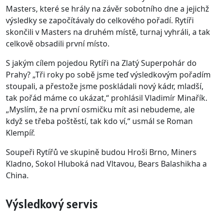
Masters, které se hrály na závěr sobotního dne a jejichž
výsledky se započítávaly do celkového pořadí. Rytíři
skončili v Masters na druhém místě, turnaj vyhráli, a tak
celkově obsadili první místo.
S jakým cílem pojedou Rytíři na Zlatý Superpohár do
Prahy? „Tři roky po sobě jsme teď výsledkovým pořadím
stoupali, a přestože jsme poskládali nový kádr, mladší,
tak pořád máme co ukázat,“ prohlásil Vladimír Minařík.
„Myslím, že na první osmičku mít asi nebudeme, ale
když se třeba poštěstí, tak kdo ví,“ usmál se Roman
Klempíř.
Soupeři Rytířů ve skupině budou Hroši Brno, Miners
Kladno, Sokol Hluboká nad Vltavou, Bears Balashikha a
China.
Výsledkový servis