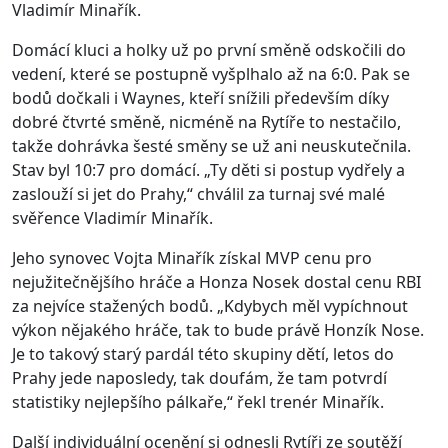
Vladimír Minařík.
Domácí kluci a holky už po první směně odskočili do
vedení, které se postupně vyšplhalo až na 6:0. Pak se
bodů dočkali i Waynes, kteří snížili především díky
dobré čtvrté směně, nicméně na Rytíře to nestačilo,
takže dohrávka šesté směny se už ani neuskutečnila.
Stav byl 10:7 pro domácí. „Ty děti si postup vydřely a
zaslouží si jet do Prahy,“ chválil za turnaj své malé
svěřence Vladimír Minařík.
Jeho synovec Vojta Minařík získal MVP cenu pro
nejužitečnějšího hráče a Honza Nosek dostal cenu RBI
za nejvíce stažených bodů. „Kdybych měl vypíchnout
výkon nějakého hráče, tak to bude právě Honzík Nose.
Je to takový starý pardál této skupiny dětí, letos do
Prahy jede naposledy, tak doufám, že tam potvrdí
statistiky nejlepšího pálkaře,“ řekl trenér Minařík.
Další individuální ocenění si odnesli Rytíři ze soutěží