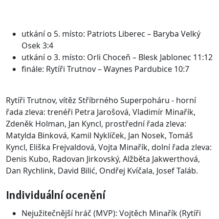
utkání o 5. místo: Patriots Liberec – Baryba Velký
Osek 3:4
utkání o 3. místo: Orli Choceň – Blesk Jablonec 11:12
finále: Rytíři Trutnov – Waynes Pardubice 10:7
Rytíři Trutnov, vítěz Stříbrného Superpoháru - horní
řada zleva: trenéři Petra Jarošová, Vladimír Minařík,
Zdeněk Holman, Jan Kyncl, prostřední řada zleva:
Matylda Binková, Kamil Nyklíček, Jan Nosek, Tomáš
Kyncl, Eliška Frejvaldová, Vojta Minařík, dolní řada zleva:
Denis Kubo, Radovan Jirkovský, Alžběta Jakwerthová,
Dan Rychlink, David Bilić, Ondřej Kvíčala, Josef Taláb.
Individuální ocenění
Nejužitečnější hráč (MVP): Vojtěch Minařík (Rytíři