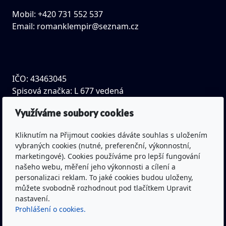
Mobil: +420 731 552 537
Email:
romanklempir@seznam.cz
IČO: 43463045
Spisová značka: L 677 vedená
u Krajského soudu v Hradci Králové
Využíváme soubory cookies
Bankovní spojení: Česká spořitelna a.s.
Kliknutím na Přijmout cookies dáváte souhlas s uložením
vybraných cookies (nutné, preferenční, výkonnostní,
(pobočka Trutnov)
marketingové). Cookies používáme pro lepší fungování
Č.ú.: 1300332319/0800
našeho webu, měření jeho výkonnosti a cílení a
personalizaci reklam. To jaké cookies budou uloženy,
můžete svobodně rozhodnout pod tlačítkem Upravit
nastavení.
Youtube kanál Rytíři Trutnov včetně živého vysílání
Prohlášení o cookies.
Facebook Rytíři Trutnov