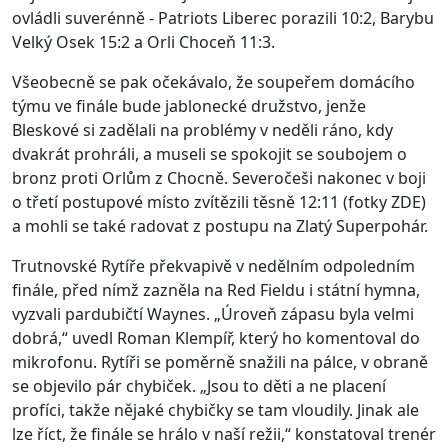
ovládli suverénně - Patriots Liberec porazili 10:2, Barybu
Velký Osek 15:2 a Orli Choceň 11:3.
Všeobecně se pak očekávalo, že soupeřem domácího
týmu ve finále bude jablonecké družstvo, jenže
Bleskové si zadělali na problémy v neděli ráno, kdy
dvakrát prohráli, a museli se spokojit se soubojem o
bronz proti Orlům z Chocně. Severočeši nakonec v boji
o třetí postupové místo zvítězili těsně 12:11 (fotky ZDE)
a mohli se také radovat z postupu na Zlatý Superpohár.
Trutnovské Rytíře překvapivě v nedělním odpoledním
finále, před nímž zazněla na Red Fieldu i státní hymna,
vyzvali pardubičtí Waynes. „Úroveň zápasu byla velmi
dobrá,“ uvedl Roman Klempíř, který ho komentoval do
mikrofonu. Rytíři se poměrně snažili na pálce, v obraně
se objevilo pár chybiček. „Jsou to děti a ne placení
profíci, takže nějaké chybičky se tam vloudily. Jinak ale
lze říct, že finále se hrálo v naší režii,“ konstatoval trenér