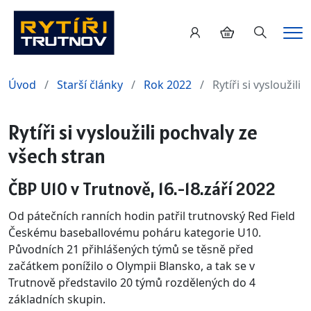
Hledání
Me
Úvod
Starší články
Rok 2022
Rytíři si vysloužil
Rytíři si vysloužili pochvaly ze
všech stran
ČBP U10 v Trutnově, 16.-18.září 2022
Od pátečních ranních hodin patřil trutnovský Red Field
Českému baseballovému poháru kategorie U10.
Původních 21 přihlášených týmů se těsně před
začátkem ponížilo o Olympii Blansko, a tak se v
Trutnově představilo 20 týmů rozdělených do 4
základních skupin.