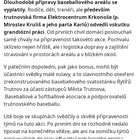
Dlouhodobé přípravy baseballového areálu se
vyplatily.
Rodiče, děti, trenéři, ale
především
trutnovská firma Elektrocentrum Krkonoše (p.
Miroslav Kruliš a jeho parta Karlů) odvedli vskutku
grandiózní práci
. Od prvních chvil domácí poslouchali
samé chvály na připravenost takovéto akce. Pochvalu
sklízelo nejen hřiště, ale i logistika dopravy a zajištění
stravování v prostorách areálu a v blízkém okolí.
V pátečním dopoledni, pak jako bonus, mohli být
účastníci svědky malé oslavy, a to slavnostního otevření
zrekonstruovaného baseballového svatostánku Rytířů
Trutnov za účasti zástupců Města Trutnova,
Baseballové a Softballové asociace a podporovatelů
trutnovského baseballu.
Líté boje ve skupinách svědčily o skvělé připravenosti
týmů na tuto akci. Po prvním dni se rozhodně nedalo
tipovat na konečného vítěze, ale ani na osmičku týmů
postupujících do play-off o titul pohárového mistra.