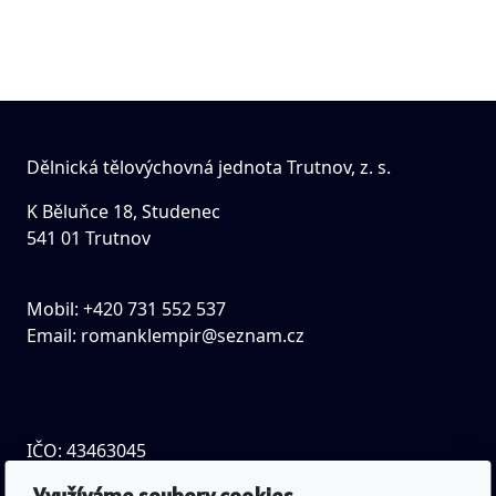
Dělnická tělovýchovná jednota Trutnov, z. s.
K Běluňce 18, Studenec
541 01 Trutnov
Mobil: +420 731 552 537
Email:
romanklempir@seznam.cz
IČO: 43463045
Spisová značka: L 677 vedená