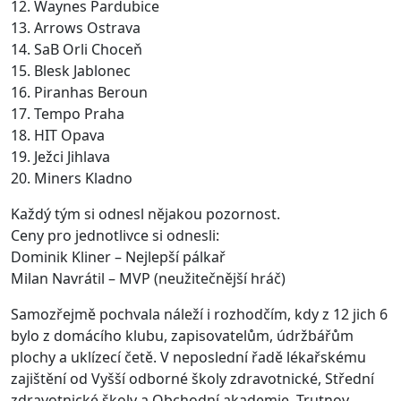
12. Waynes Pardubice
13. Arrows Ostrava
14. SaB Orli Choceň
15. Blesk Jablonec
16. Piranhas Beroun
17. Tempo Praha
18. HIT Opava
19. Ježci Jihlava
20. Miners Kladno
Každý tým si odnesl nějakou pozornost.
Ceny pro jednotlivce si odnesli:
Dominik Kliner – Nejlepší pálkař
Milan Navrátil – MVP (neužitečnější hráč)
Samozřejmě pochvala náleží i rozhodčím, kdy z 12 jich 6
bylo z domácího klubu, zapisovatelům, údržbářům
plochy a uklízecí četě. V neposlední řadě lékařskému
zajištění od Vyšší odborné školy zdravotnické, Střední
zdravotnické školy a Obchodní akademie, Trutnov,