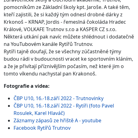
pomocníkům ze Základní školy kpt. Jaroše. A také těm,
kteří zajistili, že si každý tým odnesl drobné dárky z
Krkonoš – KRNAP, Jordis - řemeslná čokoláda Hradec
Králové, VOLKAFE Trutnov s.r.o a KASPER CZ s.r.o.
Některá utkání pak navíc můžete shlédnout i dodatečně
na YouTubovém kanále Rytířů Trutnov.
Rytíři tajně doufají, že se všechny zúčastněné týmy
budou rádi v budoucnosti vracet ke sportovním kláním,
a že je přivítají příznivějším počasím, než které jim o
tomto víkendu nachystal pan Krakonoš.
Fotografie a videa:
ČBP U10, 16.-18.září 2022 - Trutnovinky
ČBP U10, 16.-18.září 2022 - Rytíři (foto Pavel
Rosulek, Karel Hlaváč)
Záznamy zápasů ze hřiště A - youtube
Facebook Rytířů Trutnov