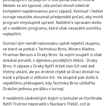
Nedalo se ani typovat, zda počasí dovolí odehrát
kompletní naplánovanou porci zápasů. Komisař i ředitel
turnaje neustále zkoumali předpovědi počasí, aby mohli
program smysluplně upravit. Naštěstí k úpravám došlo
až v nedělním programu, které však nezasáhli osmičku
nejlepších.
Domácí tým neměl nalosovánu úplně nejlehčí skupinu,
ve které se potkal s Technikou Brno, Miners Kladno,
Piranhas Beroun a Draky Brno. Se svými soupeři si však
dokázal poradit, s výjimkou pozdějších vítězů - Draky
Brno. V zápase s Draky Rytíři drželi stav 0:0 celé dvě
třetiny utkání, ale po drobné chybě se Draci dostali na
koně a připsali si vítězství 4:0. Ve skupině pak došlo k
největšímu překvapení, kdy Technika Brno uštědřila
Drakům jedinou porážku v turnaji.
V nedělních závěrečných bojích si bohužel ve čtvrtfinále
Rytíři Trutnov neporadili s Nuclears Třebíč, což je