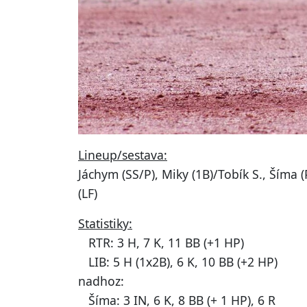
Lineup/sestava:
Jáchym (SS/P), Miky (1B)/Tobík S., Šíma (P
(LF)
Statistiky:
RTR: 3 H, 7 K, 11 BB (+1 HP)
LIB: 5 H (1x2B), 6 K, 10 BB (+2 HP)
nadhoz:
Šíma: 3 IN, 6 K, 8 BB (+ 1 HP), 6 R