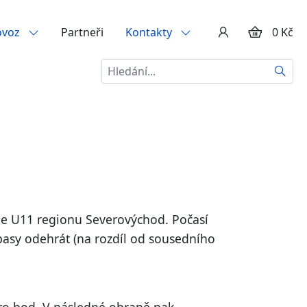
ovoz
Partneři
Kontakty
0 Kč
Hledat
rie U11 regionu Severovýchod. Počasí
ápasy odehrát (na rozdíl od sousedního