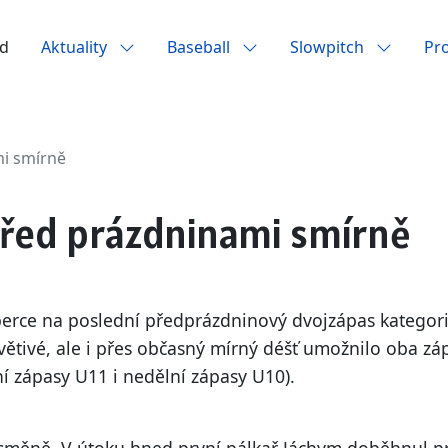
d
Aktuality
Baseball
Slowpitch
Pr
mi smírně
i před prázdninami smírně
Liberce na poslední předprázdninový dvojzápas katego
ívětivé, ale i přes občasný mírný déšť umožnilo oba z
í zápasy U11 i nedělní zápasy U10).