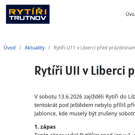
Úvo
Úvod
Aktuality
Rytíři U11 v Liberci před prázdnina
Rytíři U11 v Liberc
V sobotu 13.6.2026 zajížděli Rytíři do 
tentokrát pod Ještědem nebylo příliš př
Jablonce, kde musely být zrušeny sobotn
1. zápas