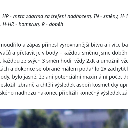
a, HP - meta zdarma za trefení nadhozem, IN - směny, H-
, H-HR - homerun, R - doběh
moudřilo a zápas přinesl vyrovnanější bitvu a i více 
ačů a přetavit je v body – každou směnu jsme doběh
y, každou ze svých 3 směn hodil vždy 2xK a umožnil v
ách a dokonce se obraně málem podařilo 2x zachytit k
body, bylo jasné, že ani potenciální maximální počet
esložili zbraně a chtěli výsledek aspoň kosmeticky upra
ského nadhozu nakonec přiblížili konečný výsledek zá