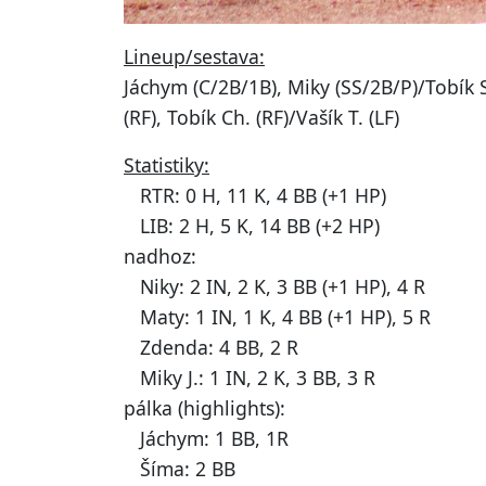
Lineup/sestava:
Jáchym (C/2B/1B), Miky (SS/2B/P)/Tobík S.
(RF), Tobík Ch. (RF)/Vašík T. (LF)
Statistiky:
RTR: 0 H, 11 K, 4 BB (+1 HP)
LIB: 2 H, 5 K, 14 BB (+2 HP)
nadhoz:
Niky: 2 IN, 2 K, 3 BB (+1 HP), 4 R
Maty: 1 IN, 1 K, 4 BB (+1 HP), 5 R
Zdenda: 4 BB, 2 R
Miky J.: 1 IN, 2 K, 3 BB, 3 R
pálka (highlights):
Jáchym: 1 BB, 1R
Šíma: 2 BB