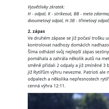
Vysvětlivky zkratek:
H - odpal, K - strikeout, BB - meta zdarm
dvoumetový odpal, H-3B - třímetový odpal
2. zápas
Ve druhém zápase se již počasí trošku u
kontrolovat nadhozy domácích nadhazov
Šíma odházel svůj nejlepší zápas sezón
pomáhala a zahrála několik autů na met
směně přidali 2 odpaly a již zmíněné 3 
již Rytířům výhru nevezme. Patrioti ale n
odpalech a několika nepřesnostech rytíř
cenná výhra 12:11.