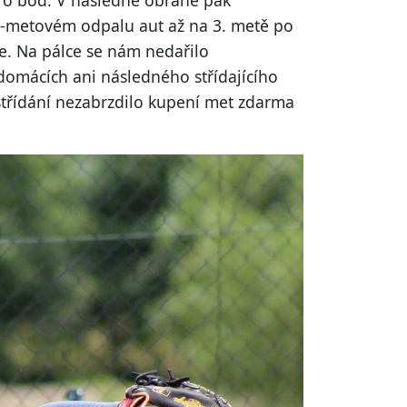
pro bod. V následné obraně pak
o 2-metovém odpalu aut až na 3. metě po
e. Na pálce se nám nedařilo
domácích ani následného střídajícího
střídání nezabrzdilo kupení met zdarma