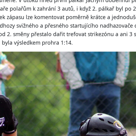
. směně. V útoku hned první pálkař Jáchym doběhnul 
kaře polařům k zahrání 3 autů, i když 2. pálkař byl p
ytek zápasu lze komentovat poměrně krátce a jednoduš
adhozy svižného a přesného startujícího nadhazovače 
2. směny přestalo dařit trefovat strikezónu a ani 3 
 byla výsledkem prohra 1:14.