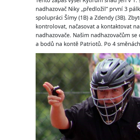
Tento zápas vyšel Rytířům snad jen v 1
nadhazovač Niky „předložil“ první 3 pál
spolupráci Šímy (1B) a Zdendy (3B). Zb
kontrolovat, načasovat a kontaktovat n
nadhazovače. Našim nadhazovačům se od 
a bodů na kontě Patriotů. Po 4 směnách