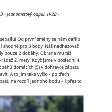
1B - jednometový odpal, H-2B -
baseballu! Od první směny se nám dařilo
li shodně pro 3 body. Náš nadhazovač
ždy pouze 2 doběhy. Obrana mu též
rádež 2. mety! Když jsme v poslední 4.
 doběhů domácích (5) v dohrávce zápasu
vit. A to jim také vyšlo - po třech
pasu na rozdíl jednoho bodu – i přes to