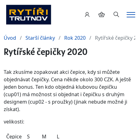
Hledání
Me
Úvod
Starší články
Rok 2020
Rytířské čepičky 2
Rytířské čepičky 2020
Tak zkusíme zopakovat akci čepice, kdy si můžete
objednávat čepičky. Cena někde okolo 300 CZK. A ještě
jeden bonus. Ten kdo objedná klubovou čepičku
(cup01) má možnost si objednat i čepičku s druhým
designem (cup02 - s proužky) (jinak nebude možné ji
získat).
velikosti:
Čepice
S
M
L