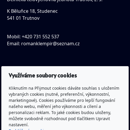
K Běluňce 18, Studenec
541 01 Trutnov
Mobil: +420 731 552 537
Email:
romanklempir@seznam.cz
IČO: 43463045
Využíváme soubory cookies
Spisová značka: L 677 vedená
u Krajského soudu v Hradci Králové
Kliknutím na Přijmout cookies dáváte souhlas s uložením
vybraných cookies (nutné, preferenční, výkonnostní,
marketingové). Cookies používáme pro lepší fungování
Bankovní spojení: Česká spořitelna a.s.
našeho webu, měření jeho výkonnosti a cílení a
personalizaci reklam. To jaké cookies budou uloženy,
(pobočka Trutnov)
můžete svobodně rozhodnout pod tlačítkem Upravit
Č.ú.: 1300332319/0800
nastavení.