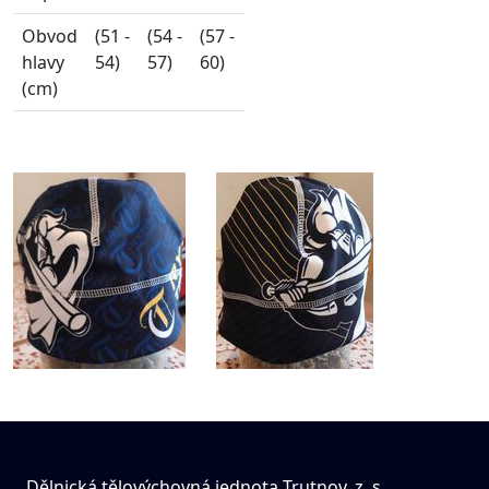
Obvod
(51 -
(54 -
(57 -
hlavy
54)
57)
60)
(cm)
Dělnická tělovýchovná jednota Trutnov, z. s.