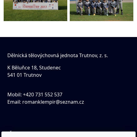
Dělnická tělovýchovná jednota Trutnov, z. s.
K Běluňce 18, Studenec
541 01 Trutnov
Mobil: +420 731 552 537
Email:
romanklempir@seznam.cz
IČO: 43463045