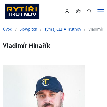
Hledání
Me
Úvod
Slowpitch
Tým (j)ELITA Trutnov
Vladimír 
Vladimír Minařík