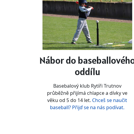
Nábor do baseballovéh
oddílu
Basebalový klub Rytíři Trutnov
průběžně přijímá chlapce a dívky ve
věku od 5 do 14 let.
Chceš se naučit
baseball? Přijď se na nás podívat.