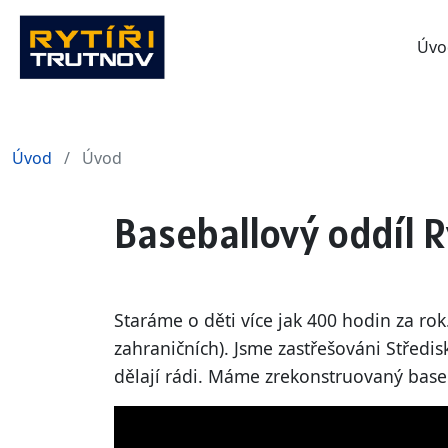
Úvo
Úvod
Úvod
Baseballový oddíl R
Staráme o děti více jak 400 hodin za ro
zahraničních). Jsme zastřešováni Středis
dělají rádi. Máme zrekonstruovaný baseb