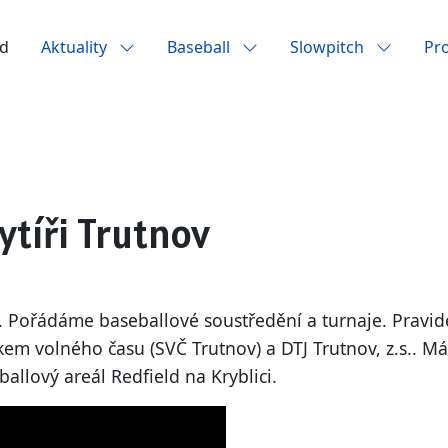
d
Aktuality
Baseball
Slowpitch
Pr
ytíři Trutnov
k. Pořádáme baseballové soustředění a turnaje. Pravid
kem volného času (SVČ Trutnov) a DTJ Trutnov, z.s.. Má
allový areál Redfield na Kryblici.