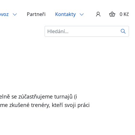
ovoz
Partneři
Kontakty
0 Kč
Hledat
elně se zúčastňujeme turnajů (i
me zkušené trenéry, kteří svoji práci