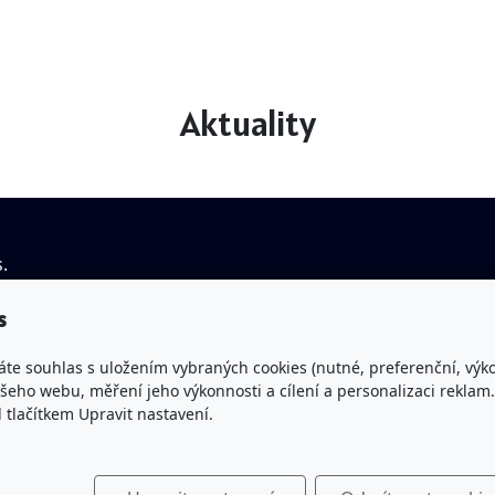
Aktuality
.
IČO: 43463045
You
s
Spisová značka: L 677 vedená
vys
u Krajského soudu v Hradci Králové
áte souhlas s uložením vybraných cookies (nutné, preferenční, výk
Fac
eho webu, měření jeho výkonnosti a cílení a personalizaci reklam.
lačítkem Upravit nastavení.
Bankovní spojení: Česká spořitelna a.s.
(pobočka Trutnov)
Č.ú.: 1300332319/0800