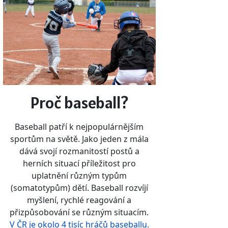
Proč baseball?
Baseball patří k nejpopulárnějším
sportům na světě. Jako jeden z mála
dává svojí rozmanitostí postů a
herních situací příležitost pro
uplatnění různým typům
(somatotypům) dětí. Baseball rozvíjí
myšlení, rychlé reagování a
přizpůsobování se různým situacím.
V ČR je okolo 4 tisíc hráčů baseballu.