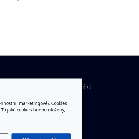
tube kanál Rytíři Trutnov včetně živého
ílání
onnostní, marketingové). Cookies
ebook Rytíři Trutnov
 To jaké cookies budou uloženy,