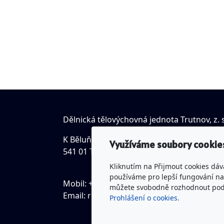
Dělnická tělovýchovná jednota Trutnov, z. s
K Běluňce 18, Studenec
Využíváme soubory cookie
541 01 Trutnov
Kliknutím na Přijmout cookies dáv
používáme pro lepší fungování naš
Mobil: +420 731 552 537
můžete svobodně rozhodnout pod t
Email:
romanklempir@seznam.cz
Prohlášení o cookies.