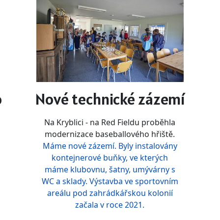
o
Nové technické zázemí
Na Kryblici - na Red Fieldu proběhla
modernizace baseballového hřiště.
Máme nové zázemí. Byly instalovány
kontejnerové buňky, ve kterých
máme klubovnu, šatny, umývárny s
WC a sklady. Výstavba ve sportovním
areálu pod zahrádkářskou kolonií
začala v roce 2021.